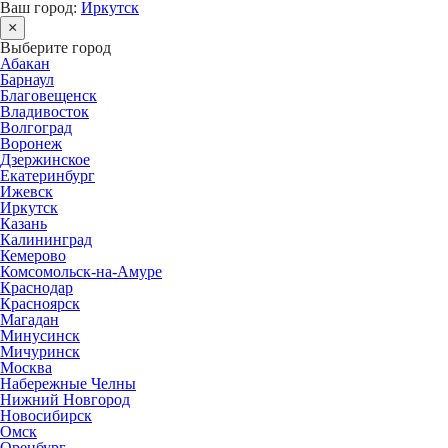
Ваш город:
Иркутск
×
Выберите город
Абакан
Барнаул
Благовещенск
Владивосток
Волгоград
Воронеж
Дзержинское
Екатеринбург
Ижевск
Иркутск
Казань
Калининград
Кемерово
Комсомольск-на-Амуре
Краснодар
Красноярск
Магадан
Минусинск
Мичуринск
Москва
Набережные Челны
Нижний Новгород
Новосибирск
Омск
Оренбург