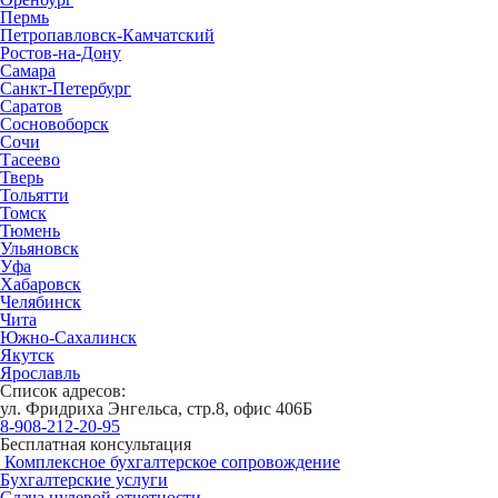
Пермь
Петропавловск-Камчатский
Ростов-на-Дону
Самара
Санкт-Петербург
Саратов
Сосновоборск
Сочи
Тасеево
Тверь
Тольятти
Томск
Тюмень
Ульяновск
Уфа
Хабаровск
Челябинск
Чита
Южно-Сахалинск
Якутск
Ярославль
Список адресов:
ул. Фридриха Энгельса, стр.8, офис 406Б
8-908-212-20-95
Бесплатная консультация
Комплексное бухгалтерское сопровождение
Бухгалтерские услуги
Сдача нулевой отчетности