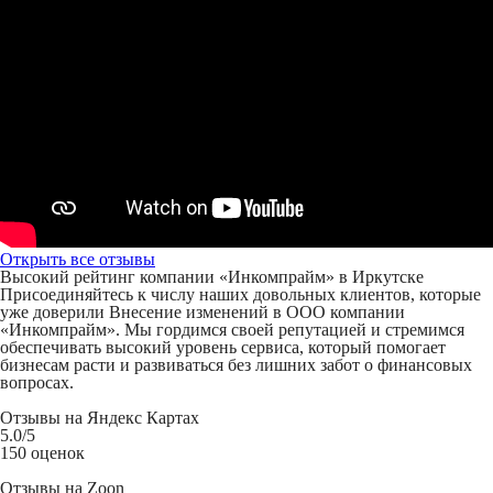
Открыть все отзывы
Высокий рейтинг компании «Инкомпрайм» в Иркутске
Присоединяйтесь к числу наших довольных клиентов, которые
уже доверили Внесение изменений в ООО компании
«Инкомпрайм». Мы гордимся своей репутацией и стремимся
обеспечивать высокий уровень сервиса, который помогает
бизнесам расти и развиваться без лишних забот о финансовых
вопросах.
Отзывы на
Яндекс Картах
5.0
/5
150 оценок
Отзывы на
Zoon