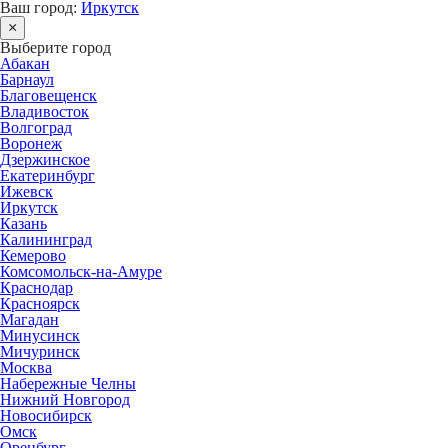
Ваш город:
Иркутск
×
Выберите город
Абакан
Барнаул
Благовещенск
Владивосток
Волгоград
Воронеж
Дзержинское
Екатеринбург
Ижевск
Иркутск
Казань
Калининград
Кемерово
Комсомольск-на-Амуре
Краснодар
Красноярск
Магадан
Минусинск
Мичуринск
Москва
Набережные Челны
Нижний Новгород
Новосибирск
Омск
Оренбург