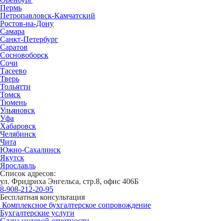
Пермь
Петропавловск-Камчатский
Ростов-на-Дону
Самара
Санкт-Петербург
Саратов
Сосновоборск
Сочи
Тасеево
Тверь
Тольятти
Томск
Тюмень
Ульяновск
Уфа
Хабаровск
Челябинск
Чита
Южно-Сахалинск
Якутск
Ярославль
Список адресов:
ул. Фридриха Энгельса, стр.8, офис 406Б
8-908-212-20-95
Бесплатная консультация
Комплексное бухгалтерское сопровождение
Бухгалтерские услуги
Сдача нулевой отчетности