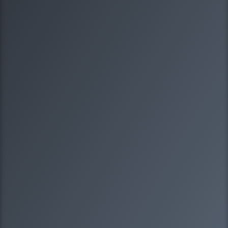
1/8
Какая у вас организационно-правовая
форма?
Выберите один вариантов ответа
ООО
ИП